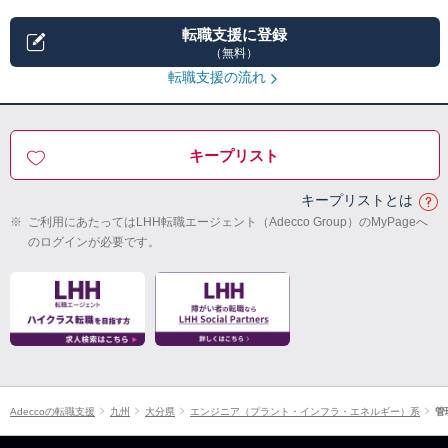
転職支援に登録
（無料）
転職支援の流れ
キープリスト
キープリストとは
※
ご利用にあたってはLHH転職エージェント（Adecco Group）のMyPageへ
のログインが必要です。
Adeccoの転職支援
九州
大分県
エンジニア（プラント・インフラ・エネルギー）系
管