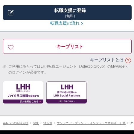
転職支援に登録
（無料）
転職支援の流れ
キープリスト
キープリストとは
※
ご利用にあたってはLHH転職エージェント（Adecco Group）のMyPageへ
のログインが必要です。
Adeccoの転職支援
関東
埼玉県
エンジニア（プラント・インフラ・エネルギー）系
グ