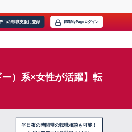
デコの転職支援に
登録
転職MyPage
ログイン
ー）系×女性が活躍】転
平日夜の時間帯の転職相談も可能！