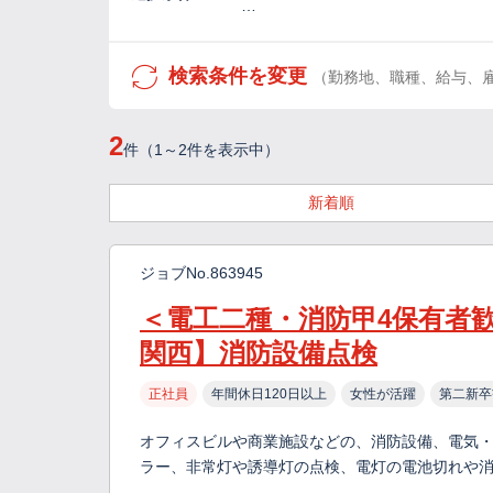
…
検索条件を変更
（勤務地、職種、給与、
2
件（1～2件を表示中）
新着順
ジョブNo.863945
＜電工二種・消防甲4保有者
関西】消防設備点検
正社員
年間休日120日以上
女性が活躍
第二新卒
オフィスビルや商業施設などの、消防設備、電気・
ラー、非常灯や誘導灯の点検、電灯の電池切れや消