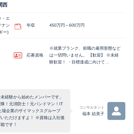
関西
ラ・エ
テナン
年収
450万円～600万円
ギー)
※就業ブランク、前職の雇用形態など
応募資格
は一切問いません。 【歓迎】 ※未経
験歓迎！ ・目標達成に向けて…
全未経験から始めたメンバーです。
隊！元消防士！元バンドマン！IT
コンサルタント
上場企業のザイマックスグループ
福本 絵美子
いただけますよ！ ※資格は入社後
可能です！