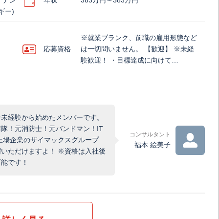
テナン
年収
383万円～383万円
ギー)
※就業ブランク、前職の雇用形態など
応募資格
は一切問いません。 【歓迎】 ※未経
験歓迎！ ・目標達成に向けて…
全未経験から始めたメンバーです。
隊！元消防士！元バンドマン！IT
コンサルタント
上場企業のザイマックスグループ
福本 絵美子
いただけますよ！ ※資格は入社後
可能です！