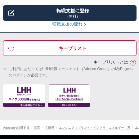
転職支援に登録
（無料）
転職支援の流れ
キープリスト
キープリストとは
※
ご利用にあたってはLHH転職エージェント（Adecco Group）のMyPageへ
のログインが必要です。
Adeccoの転職支援
関西
兵庫県
エンジニア（プラント・インフラ・エネルギー）系
エ