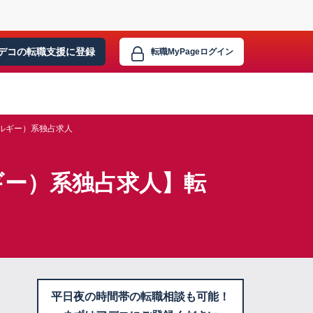
デコの転職支援に
登録
転職MyPage
ログイン
ルギー）系独占求人
ギー）系独占求人】転
平日夜の時間帯の転職相談も可能！