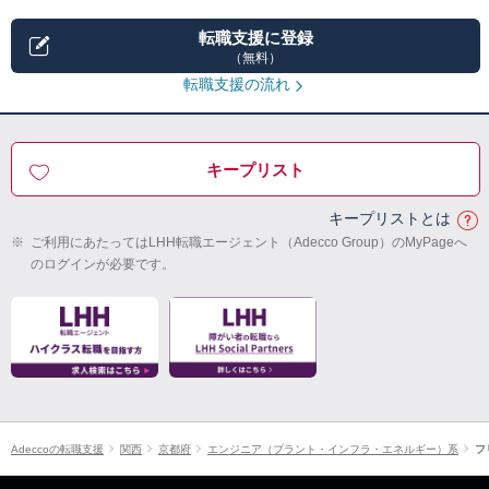
転職支援に登録
（無料）
転職支援の流れ
キープリスト
キープリストとは
※
ご利用にあたってはLHH転職エージェント（Adecco Group）のMyPageへ
のログインが必要です。
Adeccoの転職支援
関西
京都府
エンジニア（プラント・インフラ・エネルギー）系
フ