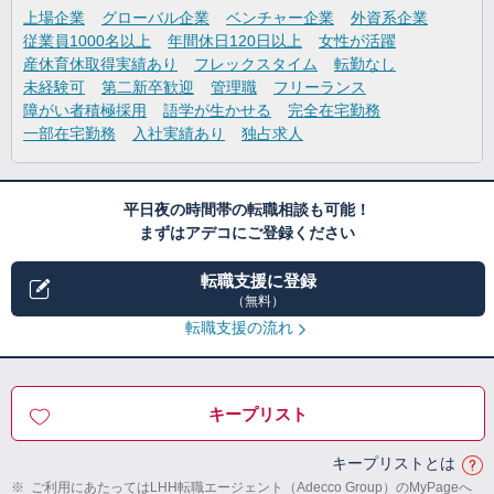
上場企業
グローバル企業
ベンチャー企業
外資系企業
従業員1000名以上
年間休日120日以上
女性が活躍
産休育休取得実績あり
フレックスタイム
転勤なし
未経験可
第二新卒歓迎
管理職
フリーランス
障がい者積極採用
語学が生かせる
完全在宅勤務
一部在宅勤務
入社実績あり
独占求人
平日夜の時間帯の転職相談も可能！
まずはアデコにご登録ください
転職支援に登録
（無料）
転職支援の流れ
キープリスト
キープリストとは
※
ご利用にあたってはLHH転職エージェント（Adecco Group）のMyPageへ