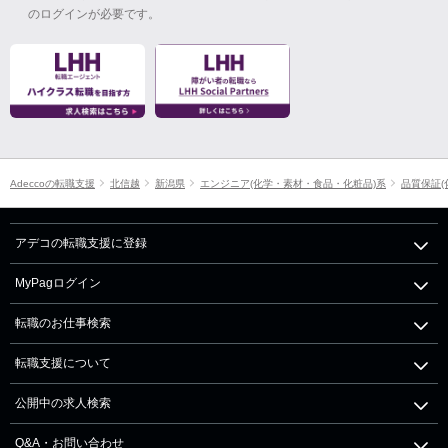
のログインが必要です。
Adeccoの転職支援
北信越
新潟県
エンジニア(化学・素材・食品・化粧品)系
品質保証(
アデコの転職支援に登録
MyPagログイン
転職のお仕事検索
転職支援について
公開中の求人検索
Q&A・お問い合わせ