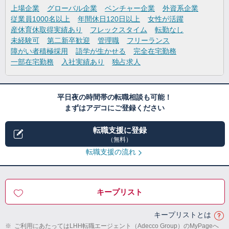
上場企業
グローバル企業
ベンチャー企業
外資系企業
従業員1000名以上
年間休日120日以上
女性が活躍
産休育休取得実績あり
フレックスタイム
転勤なし
未経験可
第二新卒歓迎
管理職
フリーランス
障がい者積極採用
語学が生かせる
完全在宅勤務
一部在宅勤務
入社実績あり
独占求人
平日夜の時間帯の転職相談も可能！
まずはアデコにご登録ください
転職支援に登録
（無料）
転職支援の流れ
キープリスト
キープリストとは
※
ご利用にあたってはLHH転職エージェント（Adecco Group）のMyPageへ