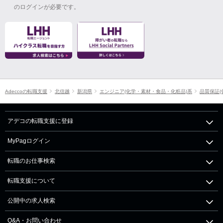
のログインが必要です。
Adeccoの転職支援
北信越
新潟県
エンジニア(化学・素材・食品・化粧品)系
品質保証(
アデコの転職支援に登録
MyPagログイン
転職のお仕事検索
転職支援について
公開中の求人検索
Q&A・お問い合わせ