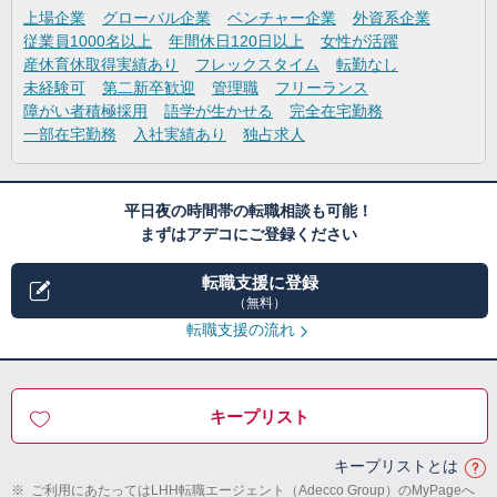
上場企業
グローバル企業
ベンチャー企業
外資系企業
従業員1000名以上
年間休日120日以上
女性が活躍
産休育休取得実績あり
フレックスタイム
転勤なし
未経験可
第二新卒歓迎
管理職
フリーランス
障がい者積極採用
語学が生かせる
完全在宅勤務
一部在宅勤務
入社実績あり
独占求人
平日夜の時間帯の転職相談も可能！
まずはアデコにご登録ください
転職支援に登録
（無料）
転職支援の流れ
キープリスト
キープリストとは
※
ご利用にあたってはLHH転職エージェント（Adecco Group）のMyPageへ