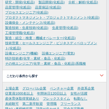
研究・開発(化粧品)
製品開発(化粧品)
分析・解析(化粧品)
品質管理(化粧品)
品質保証(化粧品)
プロセスエンジニア(化粧品)
プロダクトマネジメント・プロジェクトマネジメント(化粧品)
設備保全・メンテナンス(化粧品)
製造技術・生産技術(化粧品)
生産管理(化粧品)
工場管理職(化粧品)
製造・組立・検査・機械オペレーター(化粧品)
技術営業・セールスエンジニア・ビジネスディベロップメン
ト(化粧品)
設備エンジニア(機械)
設備エンジニア(電気)
特許技術者(化学・素材・食品・化粧品)
その他エンジニア(化学・素材・食品・化粧品)系職種
こだわり条件から探す
上場企業
グローバル企業
ベンチャー企業
外資系企業
従業員1000名以上
年間休日120日以上
女性が活躍
産休育休取得実績あり
フレックスタイム
転勤なし
未経験可
第二新卒歓迎
管理職
フリーランス
障がい者積極採用
語学が生かせる
完全在宅勤務