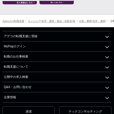
Adeccoの転職支援
エンジニア(化学・素材・食品・化粧品)系
分析・解析(化学・素材)
上
アデコの転職支援に登録
MyPagログイン
転職のお仕事検索
転職支援について
公開中の求人検索
Q&A・お問い合わせ
企業情報
派遣
テックコンサルティング