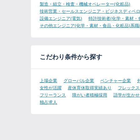
製造・組立・検査・機械オペレーター(化粧品)
技術営業・セールスエンジニア・ビジネスディベロ
設備エンジニア(電気)
特許技術者(化学・素材・
その他エンジニア(化学・素材・食品・化粧品)系職
こだわり条件から探す
上場企業
グローバル企業
ベンチャー企業
女性が活躍
産休育休取得実績あり
フレックス
フリーランス
障がい者積極採用
語学が生かせ
独占求人