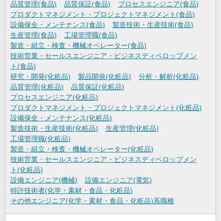
品質管理(食品)
品質保証(食品)
プロセスエンジニア(食品)
プロダクトマネジメント・プロジェクトマネジメント(食品)
設備保全・メンテナンス(食品)
製造技術・生産技術(食品)
生産管理(食品)
工場管理職(食品)
製造・組立・検査・機械オペレーター(食品)
技術営業・セールスエンジニア・ビジネスディベロップメン
ト(食品)
研究・開発(化粧品)
製品開発(化粧品)
分析・解析(化粧品)
品質管理(化粧品)
品質保証(化粧品)
プロセスエンジニア(化粧品)
プロダクトマネジメント・プロジェクトマネジメント(化粧品)
設備保全・メンテナンス(化粧品)
製造技術・生産技術(化粧品)
生産管理(化粧品)
工場管理職(化粧品)
製造・組立・検査・機械オペレーター(化粧品)
技術営業・セールスエンジニア・ビジネスディベロップメン
ト(化粧品)
設備エンジニア(機械)
設備エンジニア(電気)
特許技術者(化学・素材・食品・化粧品)
その他エンジニア(化学・素材・食品・化粧品)系職種