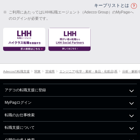
キープリストとは
※
ご利用にあたってはLHH転職エージェント（Adecco Group）のMyPageへ
のログインが必要です。
Adeccoの転職支援
関東
茨城県
エンジニア(化学・素材・食品・化粧品)系
分析・解析(
アデコの転職支援に登録
MyPagログイン
転職のお仕事検索
転職支援について
公開中の求人検索