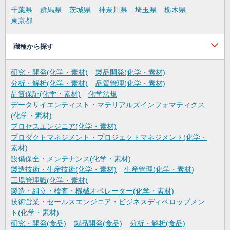
千葉県
群馬県
茨城県
神奈川県
埼玉県
栃木県
東京都
職種から探す
研究・開発(化学・素材)
製品開発(化学・素材)
分析・解析(化学・素材)
品質管理(化学・素材)
品質保証(化学・素材)
化学法規
データサイエンティスト・マテリアルズインフォマティクス
(化学・素材)
プロセスエンジニア(化学・素材)
プロダクトマネジメント・プロジェクトマネジメント(化学・
素材)
設備保全・メンテナンス(化学・素材)
製造技術・生産技術(化学・素材)
生産管理(化学・素材)
工場管理職(化学・素材)
製造・組立・検査・機械オペレーター(化学・素材)
技術営業・セールスエンジニア・ビジネスディベロップメン
ト(化学・素材)
研究・開発(食品)
製品開発(食品)
分析・解析(食品)