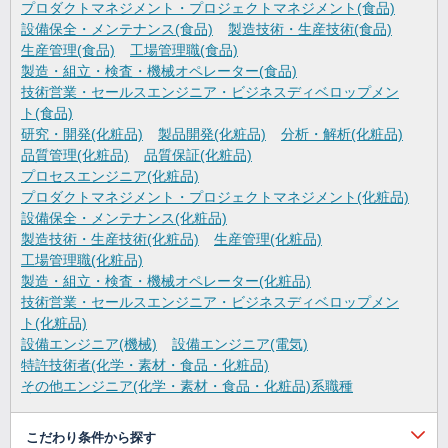
プロダクトマネジメント・プロジェクトマネジメント(食品)
設備保全・メンテナンス(食品)
製造技術・生産技術(食品)
生産管理(食品)
工場管理職(食品)
製造・組立・検査・機械オペレーター(食品)
技術営業・セールスエンジニア・ビジネスディベロップメン
ト(食品)
研究・開発(化粧品)
製品開発(化粧品)
分析・解析(化粧品)
品質管理(化粧品)
品質保証(化粧品)
プロセスエンジニア(化粧品)
プロダクトマネジメント・プロジェクトマネジメント(化粧品)
設備保全・メンテナンス(化粧品)
製造技術・生産技術(化粧品)
生産管理(化粧品)
工場管理職(化粧品)
製造・組立・検査・機械オペレーター(化粧品)
技術営業・セールスエンジニア・ビジネスディベロップメン
ト(化粧品)
設備エンジニア(機械)
設備エンジニア(電気)
特許技術者(化学・素材・食品・化粧品)
その他エンジニア(化学・素材・食品・化粧品)系職種
こだわり条件から探す