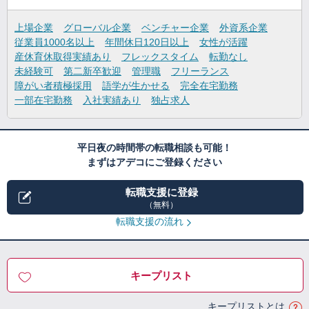
上場企業
グローバル企業
ベンチャー企業
外資系企業
従業員1000名以上
年間休日120日以上
女性が活躍
産休育休取得実績あり
フレックスタイム
転勤なし
未経験可
第二新卒歓迎
管理職
フリーランス
障がい者積極採用
語学が生かせる
完全在宅勤務
一部在宅勤務
入社実績あり
独占求人
平日夜の時間帯の転職相談も可能！
まずはアデコにご登録ください
転職支援に登録
（無料）
転職支援の流れ
キープリスト
キープリストとは