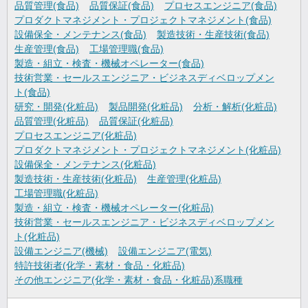
品質管理(食品)
品質保証(食品)
プロセスエンジニア(食品)
プロダクトマネジメント・プロジェクトマネジメント(食品)
設備保全・メンテナンス(食品)
製造技術・生産技術(食品)
生産管理(食品)
工場管理職(食品)
製造・組立・検査・機械オペレーター(食品)
技術営業・セールスエンジニア・ビジネスディベロップメン
ト(食品)
研究・開発(化粧品)
製品開発(化粧品)
分析・解析(化粧品)
品質管理(化粧品)
品質保証(化粧品)
プロセスエンジニア(化粧品)
プロダクトマネジメント・プロジェクトマネジメント(化粧品)
設備保全・メンテナンス(化粧品)
製造技術・生産技術(化粧品)
生産管理(化粧品)
工場管理職(化粧品)
製造・組立・検査・機械オペレーター(化粧品)
技術営業・セールスエンジニア・ビジネスディベロップメン
ト(化粧品)
設備エンジニア(機械)
設備エンジニア(電気)
特許技術者(化学・素材・食品・化粧品)
その他エンジニア(化学・素材・食品・化粧品)系職種