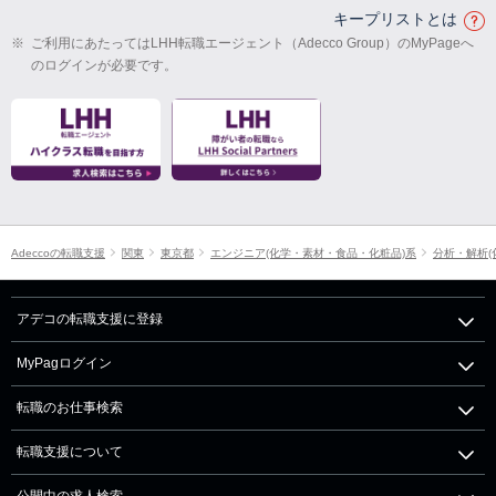
キープリストとは
※
ご利用にあたってはLHH転職エージェント（Adecco Group）のMyPageへ
のログインが必要です。
Adeccoの転職支援
関東
東京都
エンジニア(化学・素材・食品・化粧品)系
分析・解析(
アデコの転職支援に登録
MyPagログイン
転職のお仕事検索
転職支援について
公開中の求人検索