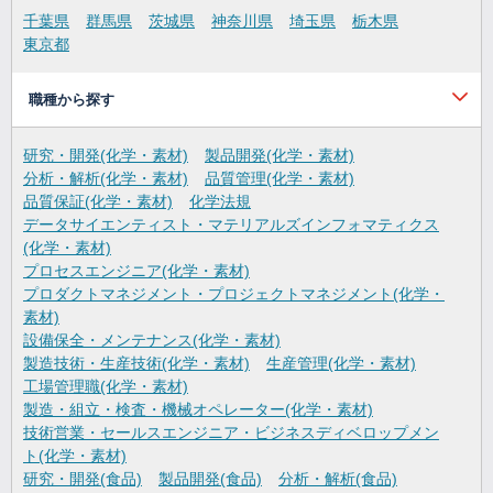
千葉県
群馬県
茨城県
神奈川県
埼玉県
栃木県
東京都
職種から探す
研究・開発(化学・素材)
製品開発(化学・素材)
分析・解析(化学・素材)
品質管理(化学・素材)
品質保証(化学・素材)
化学法規
データサイエンティスト・マテリアルズインフォマティクス
(化学・素材)
プロセスエンジニア(化学・素材)
プロダクトマネジメント・プロジェクトマネジメント(化学・
素材)
設備保全・メンテナンス(化学・素材)
製造技術・生産技術(化学・素材)
生産管理(化学・素材)
工場管理職(化学・素材)
製造・組立・検査・機械オペレーター(化学・素材)
技術営業・セールスエンジニア・ビジネスディベロップメン
ト(化学・素材)
研究・開発(食品)
製品開発(食品)
分析・解析(食品)