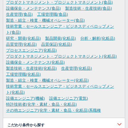
プロダクトマネジメント・プロジェクトマネジメント(食品)
設備保全・メンテナンス(食品)
製造技術・生産技術(食品)
生産管理(食品)
工場管理職(食品)
製造・組立・検査・機械オペレーター(食品)
技術営業・セールスエンジニア・ビジネスディベロップメン
ト(食品)
研究・開発(化粧品)
製品開発(化粧品)
分析・解析(化粧品)
品質管理(化粧品)
品質保証(化粧品)
プロセスエンジニア(化粧品)
プロダクトマネジメント・プロジェクトマネジメント(化粧品)
設備保全・メンテナンス(化粧品)
製造技術・生産技術(化粧品)
生産管理(化粧品)
工場管理職(化粧品)
製造・組立・検査・機械オペレーター(化粧品)
技術営業・セールスエンジニア・ビジネスディベロップメン
ト(化粧品)
設備エンジニア(機械)
設備エンジニア(電気)
特許技術者(化学・素材・食品・化粧品)
その他エンジニア(化学・素材・食品・化粧品)系職種
こだわり条件から探す