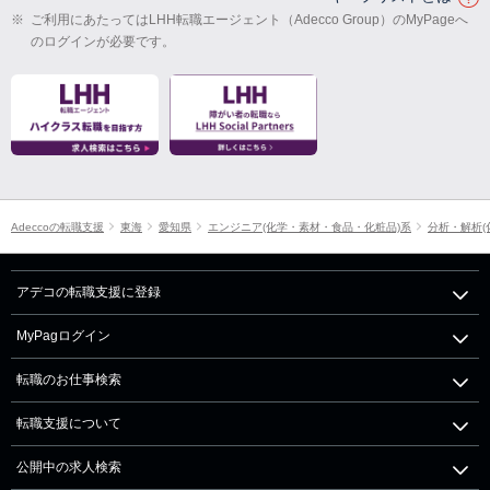
※
ご利用にあたってはLHH転職エージェント（Adecco Group）のMyPageへ
のログインが必要です。
Adeccoの転職支援
東海
愛知県
エンジニア(化学・素材・食品・化粧品)系
分析・解析(
アデコの転職支援に登録
MyPagログイン
転職のお仕事検索
転職支援について
公開中の求人検索