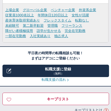
上場企業
グローバル企業
ベンチャー企業
外資系企業
従業員1000名以上
年間休日120日以上
女性が活躍
産休育休取得実績あり
フレックスタイム
転勤なし
未経験可
第二新卒歓迎
管理職
フリーランス
障がい者積極採用
語学が生かせる
完全在宅勤務
一部在宅勤務
入社実績あり
独占求人
平日夜の時間帯の転職相談も可能！
まずはアデコにご登録ください
転職支援に登録
（無料）
転職支援の流れ
キープリスト
キープリストとは