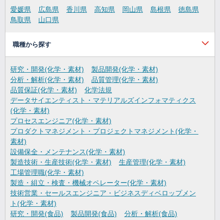
愛媛県
広島県
香川県
高知県
岡山県
島根県
徳島県
鳥取県
山口県
職種から探す
研究・開発(化学・素材)
製品開発(化学・素材)
分析・解析(化学・素材)
品質管理(化学・素材)
品質保証(化学・素材)
化学法規
データサイエンティスト・マテリアルズインフォマティクス
(化学・素材)
プロセスエンジニア(化学・素材)
プロダクトマネジメント・プロジェクトマネジメント(化学・
素材)
設備保全・メンテナンス(化学・素材)
製造技術・生産技術(化学・素材)
生産管理(化学・素材)
工場管理職(化学・素材)
製造・組立・検査・機械オペレーター(化学・素材)
技術営業・セールスエンジニア・ビジネスディベロップメン
ト(化学・素材)
研究・開発(食品)
製品開発(食品)
分析・解析(食品)