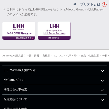
キープリストとは
※
ご利用にあたってはLHH転職エージェント（Adecco Group）のMyPageへ
のログインが必要です。
Adeccoの転職支援
中国・四国
島根県
エンジニア(化学・素材・食品・化粧品)系
分析・
アデコの転職支援に登録
MyPagログイン
転職のお仕事検索
転職支援について
公開中の求人検索