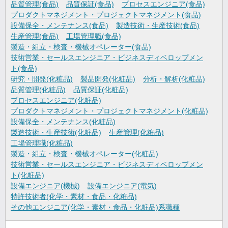
品質管理(食品)
品質保証(食品)
プロセスエンジニア(食品)
プロダクトマネジメント・プロジェクトマネジメント(食品)
設備保全・メンテナンス(食品)
製造技術・生産技術(食品)
生産管理(食品)
工場管理職(食品)
製造・組立・検査・機械オペレーター(食品)
技術営業・セールスエンジニア・ビジネスディベロップメン
ト(食品)
研究・開発(化粧品)
製品開発(化粧品)
分析・解析(化粧品)
品質管理(化粧品)
品質保証(化粧品)
プロセスエンジニア(化粧品)
プロダクトマネジメント・プロジェクトマネジメント(化粧品)
設備保全・メンテナンス(化粧品)
製造技術・生産技術(化粧品)
生産管理(化粧品)
工場管理職(化粧品)
製造・組立・検査・機械オペレーター(化粧品)
技術営業・セールスエンジニア・ビジネスディベロップメン
ト(化粧品)
設備エンジニア(機械)
設備エンジニア(電気)
特許技術者(化学・素材・食品・化粧品)
その他エンジニア(化学・素材・食品・化粧品)系職種