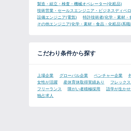
製造・組立・検査・機械オペレーター(化粧品)
技術営業・セールスエンジニア・ビジネスディベロ
設備エンジニア(電気)
特許技術者(化学・素材・
その他エンジニア(化学・素材・食品・化粧品)系職
こだわり条件から探す
上場企業
グローバル企業
ベンチャー企業
女性が活躍
産休育休取得実績あり
フレックス
フリーランス
障がい者積極採用
語学が生かせ
独占求人