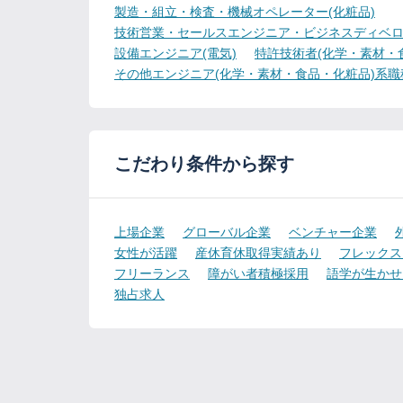
製造・組立・検査・機械オペレーター(化粧品)
技術営業・セールスエンジニア・ビジネスディベロ
設備エンジニア(電気)
特許技術者(化学・素材・
その他エンジニア(化学・素材・食品・化粧品)系職
こだわり条件から探す
上場企業
グローバル企業
ベンチャー企業
女性が活躍
産休育休取得実績あり
フレックス
フリーランス
障がい者積極採用
語学が生かせ
独占求人