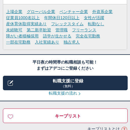
上場企業
グローバル企業
ベンチャー企業
外資系企業
従業員1000名以上
年間休日120日以上
女性が活躍
産休育休取得実績あり
フレックスタイム
転勤なし
未経験可
第二新卒歓迎
管理職
フリーランス
障がい者積極採用
語学が生かせる
完全在宅勤務
一部在宅勤務
入社実績あり
独占求人
平日夜の時間帯の転職相談も可能！
まずはアデコにご登録ください
転職支援に登録
（無料）
転職支援の流れ
キープリスト
キープリストとは