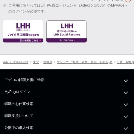
※
ご利用にあたってはLHH転職エージェント（Adecco Group）のMyPageへ
のログインが必要です。
Adeccoの転職支援
東北
宮城県
エンジニア(化学・素材・食品・化粧品)系
分析・解析(
アデコの転職支援に登録
MyPagログイン
転職のお仕事検索
転職支援について
公開中の求人検索