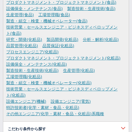
プロダクトマネジメント・プロジェクトマネジメント(食品)
設備保全・メンテナンス(食品)
製造技術・生産技術(食品)
生産管理(食品)
工場管理職(食品)
製造・組立・検査・機械オペレーター(食品)
技術営業・セールスエンジニア・ビジネスディベロップメン
ト(食品)
研究・開発(化粧品)
製品開発(化粧品)
分析・解析(化粧品)
品質管理(化粧品)
品質保証(化粧品)
プロセスエンジニア(化粧品)
プロダクトマネジメント・プロジェクトマネジメント(化粧品)
設備保全・メンテナンス(化粧品)
製造技術・生産技術(化粧品)
生産管理(化粧品)
工場管理職(化粧品)
製造・組立・検査・機械オペレーター(化粧品)
技術営業・セールスエンジニア・ビジネスディベロップメン
ト(化粧品)
設備エンジニア(機械)
設備エンジニア(電気)
特許技術者(化学・素材・食品・化粧品)
その他エンジニア(化学・素材・食品・化粧品)系職種
こだわり条件から探す