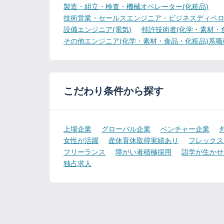
製造・組立・検査・機械オペレーター(化粧品)
技術営業・セールスエンジニア・ビジネスディベロ
設備エンジニア(電気)
特許技術者(化学・素材・
その他エンジニア(化学・素材・食品・化粧品)系職
こだわり条件から探す
上場企業
グローバル企業
ベンチャー企業
女性が活躍
産休育休取得実績あり
フレックス
フリーランス
障がい者積極採用
語学が生かせ
独占求人