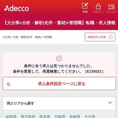
登録
ログイン
メニュー
【大分県×分析・解析(化学・素材)×管理職】転職・求人情報
大分県／分析・解析(化学・素材)／管理職
検索条件を変更
条件に合う求人は見つかりませんでした。
条件を変更して、再度検索してください。（E130021）
求人条件設定ページに戻る
同エリアから探す
福岡県
鹿児島県
熊本県
宮崎県
長崎県
大分県