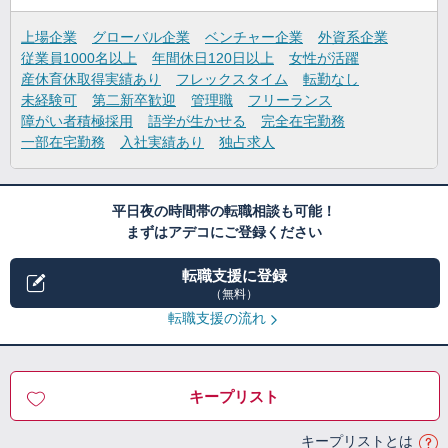
上場企業
グローバル企業
ベンチャー企業
外資系企業
従業員1000名以上
年間休日120日以上
女性が活躍
産休育休取得実績あり
フレックスタイム
転勤なし
未経験可
第二新卒歓迎
管理職
フリーランス
障がい者積極採用
語学が生かせる
完全在宅勤務
一部在宅勤務
入社実績あり
独占求人
平日夜の時間帯の転職相談も可能！
まずはアデコにご登録ください
転職支援に登録
（無料）
転職支援の流れ
キープリスト
キープリストとは