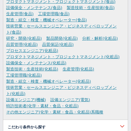
プロダクトマネジメント・プロジェクトマネジメント(食品)
設備保全・メンテナンス(食品)
製造技術・生産技術(食品)
生産管理(食品)
工場管理職(食品)
製造・組立・検査・機械オペレーター(食品)
技術営業・セールスエンジニア・ビジネスディベロップメン
ト(食品)
研究・開発(化粧品)
製品開発(化粧品)
分析・解析(化粧品)
品質管理(化粧品)
品質保証(化粧品)
プロセスエンジニア(化粧品)
プロダクトマネジメント・プロジェクトマネジメント(化粧品)
設備保全・メンテナンス(化粧品)
製造技術・生産技術(化粧品)
生産管理(化粧品)
工場管理職(化粧品)
製造・組立・検査・機械オペレーター(化粧品)
技術営業・セールスエンジニア・ビジネスディベロップメン
ト(化粧品)
設備エンジニア(機械)
設備エンジニア(電気)
特許技術者(化学・素材・食品・化粧品)
その他エンジニア(化学・素材・食品・化粧品)系職種
こだわり条件から探す