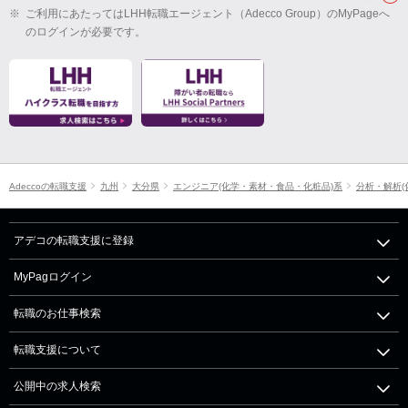
※
ご利用にあたってはLHH転職エージェント（Adecco Group）のMyPageへ
のログインが必要です。
Adeccoの転職支援
九州
大分県
エンジニア(化学・素材・食品・化粧品)系
分析・解析(
アデコの転職支援に登録
MyPagログイン
転職のお仕事検索
転職支援について
公開中の求人検索