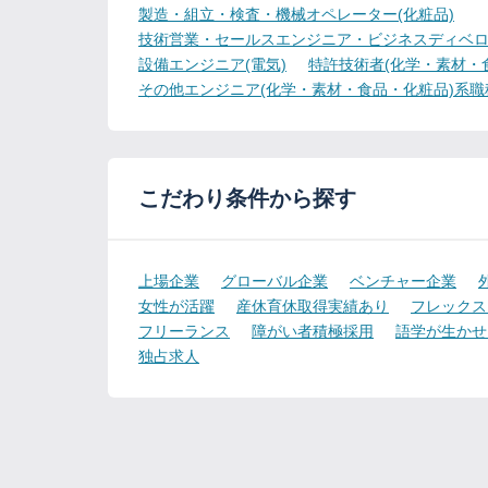
製造・組立・検査・機械オペレーター(化粧品)
技術営業・セールスエンジニア・ビジネスディベロ
設備エンジニア(電気)
特許技術者(化学・素材・
その他エンジニア(化学・素材・食品・化粧品)系職
こだわり条件から探す
上場企業
グローバル企業
ベンチャー企業
女性が活躍
産休育休取得実績あり
フレックス
フリーランス
障がい者積極採用
語学が生かせ
独占求人