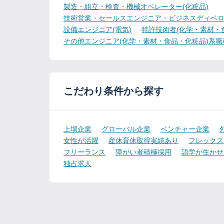
製造・組立・検査・機械オペレーター(化粧品)
技術営業・セールスエンジニア・ビジネスディベロ
設備エンジニア(電気)
特許技術者(化学・素材・
その他エンジニア(化学・素材・食品・化粧品)系職
こだわり条件から探す
上場企業
グローバル企業
ベンチャー企業
女性が活躍
産休育休取得実績あり
フレックス
フリーランス
障がい者積極採用
語学が生かせ
独占求人