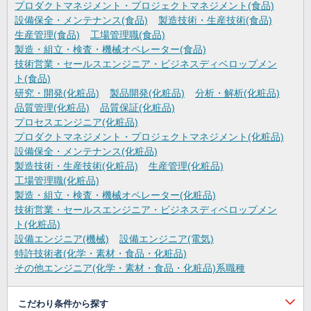
プロダクトマネジメント・プロジェクトマネジメント(食品)
設備保全・メンテナンス(食品)
製造技術・生産技術(食品)
生産管理(食品)
工場管理職(食品)
製造・組立・検査・機械オペレーター(食品)
技術営業・セールスエンジニア・ビジネスディベロップメン
ト(食品)
研究・開発(化粧品)
製品開発(化粧品)
分析・解析(化粧品)
品質管理(化粧品)
品質保証(化粧品)
プロセスエンジニア(化粧品)
プロダクトマネジメント・プロジェクトマネジメント(化粧品)
設備保全・メンテナンス(化粧品)
製造技術・生産技術(化粧品)
生産管理(化粧品)
工場管理職(化粧品)
製造・組立・検査・機械オペレーター(化粧品)
技術営業・セールスエンジニア・ビジネスディベロップメン
ト(化粧品)
設備エンジニア(機械)
設備エンジニア(電気)
特許技術者(化学・素材・食品・化粧品)
その他エンジニア(化学・素材・食品・化粧品)系職種
こだわり条件から探す