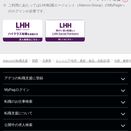
※
ご利用にあたってはLHH転職エージェント（Adecco Group）のMyPageへ
のログインが必要です。
Adeccoの転職支援
関西
兵庫県
エンジニア(化学・素材・食品・化粧品)系
分析・解析(
アデコの転職支援に登録
MyPagログイン
転職のお仕事検索
転職支援について
公開中の求人検索