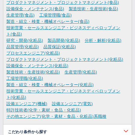
プロダクトマネジメント・プロジェクトマネジメント(食品)
設備保全・メンテナンス(食品)
製造技術・生産技術(食品)
生産管理(食品)
工場管理職(食品)
製造・組立・検査・機械オペレーター(食品)
技術営業・セールスエンジニア・ビジネスディベロップメン
ト(食品)
研究・開発(化粧品)
製品開発(化粧品)
分析・解析(化粧品)
品質管理(化粧品)
品質保証(化粧品)
プロセスエンジニア(化粧品)
プロダクトマネジメント・プロジェクトマネジメント(化粧品)
設備保全・メンテナンス(化粧品)
製造技術・生産技術(化粧品)
生産管理(化粧品)
工場管理職(化粧品)
製造・組立・検査・機械オペレーター(化粧品)
技術営業・セールスエンジニア・ビジネスディベロップメン
ト(化粧品)
設備エンジニア(機械)
設備エンジニア(電気)
特許技術者(化学・素材・食品・化粧品)
その他エンジニア(化学・素材・食品・化粧品)系職種
こだわり条件から探す