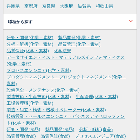
兵庫県
京都府
奈良県
大阪府
滋賀県
和歌山県
職種から探す
研究・開発(化学・素材)
製品開発(化学・素材)
分析・解析(化学・素材)
品質管理(化学・素材)
品質保証(化学・素材)
化学法規
データサイエンティスト・マテリアルズインフォマティクス
(化学・素材)
プロセスエンジニア(化学・素材)
プロダクトマネジメント・プロジェクトマネジメント(化学・
素材)
設備保全・メンテナンス(化学・素材)
製造技術・生産技術(化学・素材)
生産管理(化学・素材)
工場管理職(化学・素材)
製造・組立・検査・機械オペレーター(化学・素材)
技術営業・セールスエンジニア・ビジネスディベロップメン
ト(化学・素材)
研究・開発(食品)
製品開発(食品)
分析・解析(食品)
品質管理(食品)
品質保証(食品)
プロセスエンジニア(食品)