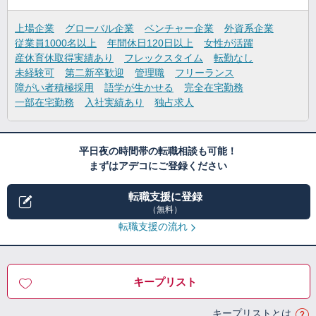
上場企業
グローバル企業
ベンチャー企業
外資系企業
従業員1000名以上
年間休日120日以上
女性が活躍
産休育休取得実績あり
フレックスタイム
転勤なし
未経験可
第二新卒歓迎
管理職
フリーランス
障がい者積極採用
語学が生かせる
完全在宅勤務
一部在宅勤務
入社実績あり
独占求人
平日夜の時間帯の転職相談も可能！
まずはアデコにご登録ください
転職支援に登録
（無料）
転職支援の流れ
キープリスト
キープリストとは