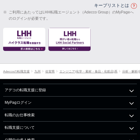
キープリストとは
※
ご利用にあたってはLHH転職エージェント（Adecco Group）のMyPageへ
のログインが必要です。
Adeccoの転職支援
九州
佐賀県
エンジニア(化学・素材・食品・化粧品)系
分析・解析(
アデコの転職支援に登録
MyPagログイン
転職のお仕事検索
転職支援について
公開中の求人検索