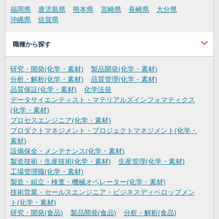
福岡県
鹿児島県
熊本県
宮崎県
長崎県
大分県
沖縄県
佐賀県
職種から探す
研究・開発(化学・素材)
製品開発(化学・素材)
分析・解析(化学・素材)
品質管理(化学・素材)
品質保証(化学・素材)
化学法規
データサイエンティスト・マテリアルズインフォマティクス
(化学・素材)
プロセスエンジニア(化学・素材)
プロダクトマネジメント・プロジェクトマネジメント(化学・
素材)
設備保全・メンテナンス(化学・素材)
製造技術・生産技術(化学・素材)
生産管理(化学・素材)
工場管理職(化学・素材)
製造・組立・検査・機械オペレーター(化学・素材)
技術営業・セールスエンジニア・ビジネスディベロップメン
ト(化学・素材)
研究・開発(食品)
製品開発(食品)
分析・解析(食品)