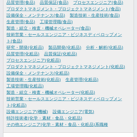
品質管理(食品)
品質保証(食品)
プロセスエンジニア(食品)
プロダクトマネジメント・プロジェクトマネジメント(食品)
設備保全・メンテナンス(食品)
製造技術・生産技術(食品)
生産管理(食品)
工場管理職(食品)
製造・組立・検査・機械オペレーター(食品)
技術営業・セールスエンジニア・ビジネスディベロップメン
ト(食品)
研究・開発(化粧品)
製品開発(化粧品)
分析・解析(化粧品)
品質管理(化粧品)
品質保証(化粧品)
プロセスエンジニア(化粧品)
プロダクトマネジメント・プロジェクトマネジメント(化粧品)
設備保全・メンテナンス(化粧品)
製造技術・生産技術(化粧品)
生産管理(化粧品)
工場管理職(化粧品)
製造・組立・検査・機械オペレーター(化粧品)
技術営業・セールスエンジニア・ビジネスディベロップメン
ト(化粧品)
設備エンジニア(機械)
設備エンジニア(電気)
特許技術者(化学・素材・食品・化粧品)
その他エンジニア(化学・素材・食品・化粧品)系職種