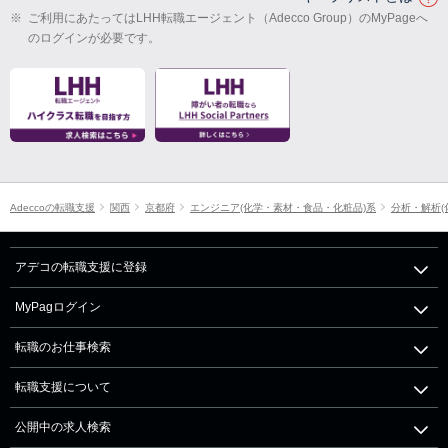
※
ご利用にあたってはLHH転職エージェント（Adecco Group）のMyPageへ
のログインが必要です。
Adeccoの転職支援
関西
京都府
エンジニア(化学・素材・食品・化粧品)系
分析・解析(
アデコの転職支援に登録
MyPagログイン
転職のお仕事検索
転職支援について
公開中の求人検索