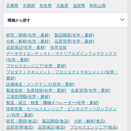
兵庫県
京都府
奈良県
大阪府
滋賀県
和歌山県
職種から探す
研究・開発(化学・素材)
製品開発(化学・素材)
分析・解析(化学・素材)
品質管理(化学・素材)
品質保証(化学・素材)
化学法規
データサイエンティスト・マテリアルズインフォマティクス
(化学・素材)
プロセスエンジニア(化学・素材)
プロダクトマネジメント・プロジェクトマネジメント(化学・
素材)
設備保全・メンテナンス(化学・素材)
製造技術・生産技術(化学・素材)
生産管理(化学・素材)
工場管理職(化学・素材)
製造・組立・検査・機械オペレーター(化学・素材)
技術営業・セールスエンジニア・ビジネスディベロップメン
ト(化学・素材)
研究・開発(食品)
製品開発(食品)
分析・解析(食品)
品質管理(食品)
品質保証(食品)
プロセスエンジニア(食品)