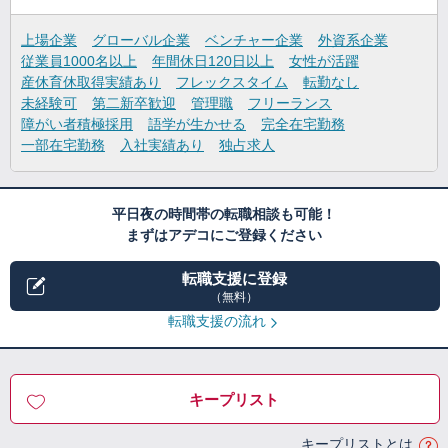
上場企業
グローバル企業
ベンチャー企業
外資系企業
従業員1000名以上
年間休日120日以上
女性が活躍
産休育休取得実績あり
フレックスタイム
転勤なし
未経験可
第二新卒歓迎
管理職
フリーランス
障がい者積極採用
語学が生かせる
完全在宅勤務
一部在宅勤務
入社実績あり
独占求人
平日夜の時間帯の転職相談も可能！
まずはアデコにご登録ください
転職支援に登録
（無料）
転職支援の流れ
キープリスト
キープリストとは