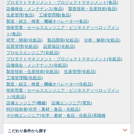
プロダクトマネジメント・プロジェクトマネジメント(食品)
設備保全・メンテナンス(食品)
製造技術・生産技術(食品)
生産管理(食品)
工場管理職(食品)
製造・組立・検査・機械オペレーター(食品)
技術営業・セールスエンジニア・ビジネスディベロップメン
ト(食品)
研究・開発(化粧品)
製品開発(化粧品)
分析・解析(化粧品)
品質管理(化粧品)
品質保証(化粧品)
プロセスエンジニア(化粧品)
プロダクトマネジメント・プロジェクトマネジメント(化粧品)
設備保全・メンテナンス(化粧品)
製造技術・生産技術(化粧品)
生産管理(化粧品)
工場管理職(化粧品)
製造・組立・検査・機械オペレーター(化粧品)
技術営業・セールスエンジニア・ビジネスディベロップメン
ト(化粧品)
設備エンジニア(機械)
設備エンジニア(電気)
特許技術者(化学・素材・食品・化粧品)
その他エンジニア(化学・素材・食品・化粧品)系職種
こだわり条件から探す