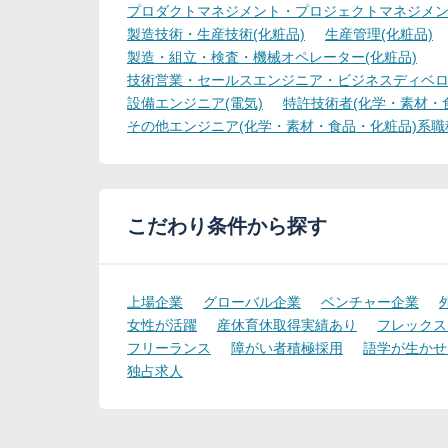
プロダクトマネジメント・プロジェクトマネジメン
製造技術・生産技術(化粧品)
生産管理(化粧品)
製造・組立・検査・機械オペレーター(化粧品)
技術営業・セールスエンジニア・ビジネスディベロ
設備エンジニア(電気)
特許技術者(化学・素材・
その他エンジニア(化学・素材・食品・化粧品)系職
こだわり条件から探す
上場企業
グローバル企業
ベンチャー企業
女性が活躍
産休育休取得実績あり
フレックス
フリーランス
障がい者積極採用
語学が生かせ
独占求人