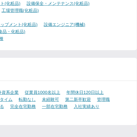
ト(化粧品)
設備保全・メンテナンス(化粧品)
工場管理職(化粧品)
ップメント(化粧品)
設備エンジニア(機械)
食品・化粧品)
種
外資系企業
従業員1000名以上
年間休日120日以上
タイム
転勤なし
未経験可
第二新卒歓迎
管理職
る
完全在宅勤務
一部在宅勤務
入社実績あり