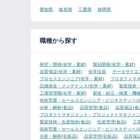
愛知県
岐阜県
三重県
静岡県
職種から探す
研究・開発(化学・素材)
製品開発(化学・素材)
品質保証(化学・素材)
化学法規
データサイエ
プロセスエンジニア(化学・素材)
プロダクトマネ
設備保全・メンテナンス(化学・素材)
製造技術・
工場管理職(化学・素材)
製造・組立・検査・機械
技術営業・セールスエンジニア・ビジネスディベロ
分析・解析(食品)
品質管理(食品)
品質保証(食
プロダクトマネジメント・プロジェクトマネジメント
製造技術・生産技術(食品)
生産管理(食品)
工
技術営業・セールスエンジニア・ビジネスディベロ
分析・解析(化粧品)
品質管理(化粧品)
品質保証