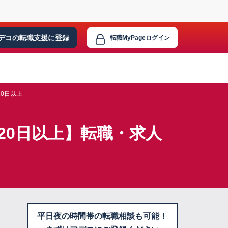
デコの転職支援に
登録
転職MyPage
ログイン
20日以上
20日以上】転職・求人
平日夜の時間帯の転職相談も可能！