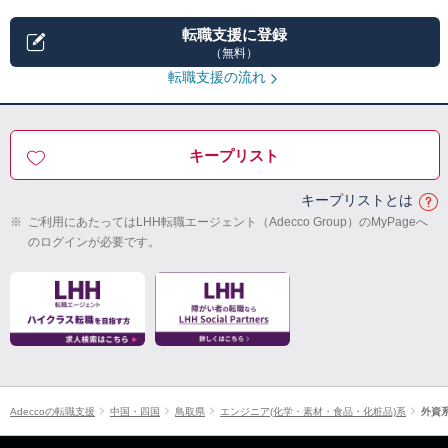
転職支援に登録
（無料）
転職支援の流れ
キープリスト
キープリストとは
※
ご利用にあたってはLHH転職エージェント（Adecco Group）のMyPageへ
のログインが必要です。
Adeccoの転職支援
中国・四国
鳥取県
エンジニア(化学・素材・食品・化粧品)系
外資