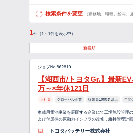
検索条件を変更
（勤務地、職種、給与、
1
件（1～1件を表示中）
新着順
ジョブNo.862810
【湖西市/トヨタGr.】最新E
万～×年休121日
正社員
グローバル企業
従業員1000名以上
年間
車載用電池事業を展開する企業にて工場施設管理の
よび付属棟の原動力インフラの改修，維持管理計
トヨタバッテリー株式会社