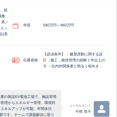
)、総
職種、
）系／
年収
580万円～960万円
、エン
品)系
【必須条件】 ・建屋原動に関する設
応募資格
計，施工，維持管理の経験１年以上の
方 ・社内外関係者と明るく前向き…
業の新設EV電池工場で、施設管理
持管理からエネルギー管理、環境対
コンサルタント
らスキルアップが可能。年間休日
今枝 佑斗
抜群です。チームで課題解決に取り