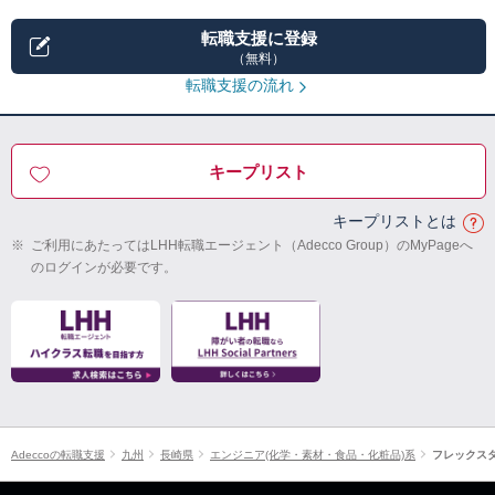
転職支援に登録
（無料）
転職支援の流れ
キープリスト
キープリストとは
※
ご利用にあたってはLHH転職エージェント（Adecco Group）のMyPageへ
のログインが必要です。
Adeccoの転職支援
九州
長崎県
エンジニア(化学・素材・食品・化粧品)系
フレックス