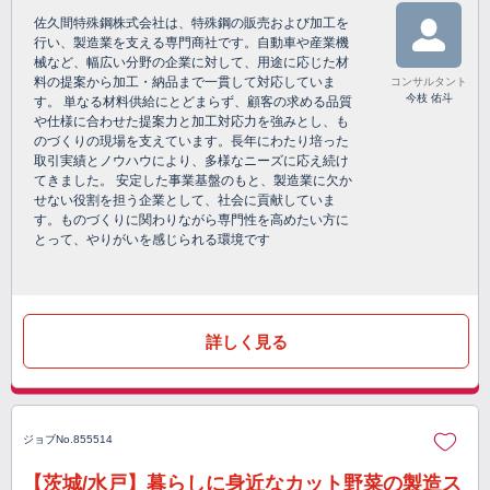
佐久間特殊鋼株式会社は、特殊鋼の販売および加工を
行い、製造業を支える専門商社です。自動車や産業機
械など、幅広い分野の企業に対して、用途に応じた材
料の提案から加工・納品まで一貫して対応していま
コンサルタント
今枝 佑斗
す。 単なる材料供給にとどまらず、顧客の求める品質
や仕様に合わせた提案力と加工対応力を強みとし、も
のづくりの現場を支えています。長年にわたり培った
取引実績とノウハウにより、多様なニーズに応え続け
てきました。 安定した事業基盤のもと、製造業に欠か
せない役割を担う企業として、社会に貢献していま
す。ものづくりに関わりながら専門性を高めたい方に
とって、やりがいを感じられる環境です
詳しく見る
ジョブNo.855514
【茨城/水戸】暮らしに身近なカット野菜の製造ス