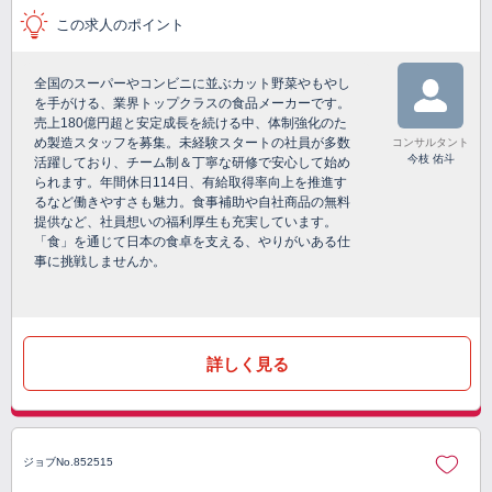
この求人のポイント
全国のスーパーやコンビニに並ぶカット野菜やもやし
を手がける、業界トップクラスの食品メーカーです。
売上180億円超と安定成長を続ける中、体制強化のた
め製造スタッフを募集。未経験スタートの社員が多数
コンサルタント
今枝 佑斗
活躍しており、チーム制＆丁寧な研修で安心して始め
られます。年間休日114日、有給取得率向上を推進す
るなど働きやすさも魅力。食事補助や自社商品の無料
提供など、社員想いの福利厚生も充実しています。
「食」を通じて日本の食卓を支える、やりがいある仕
事に挑戦しませんか。
詳しく見る
ジョブNo.852515