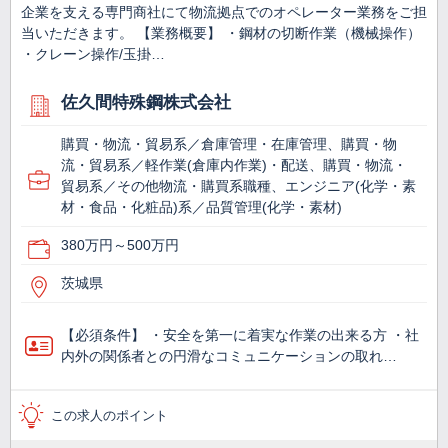
企業を支える専門商社にて物流拠点でのオペレーター業務をご担
当いただきます。 【業務概要】 ・鋼材の切断作業（機械操作）
・クレーン操作/玉掛…
佐久間特殊鋼株式会社
購買・物流・貿易系／倉庫管理・在庫管理、購買・物
流・貿易系／軽作業(倉庫内作業)・配送、購買・物流・
貿易系／その他物流・購買系職種、エンジニア(化学・素
材・食品・化粧品)系／品質管理(化学・素材)
380万円～500万円
茨城県
【必須条件】 ・安全を第一に着実な作業の出来る方 ・社
内外の関係者との円滑なコミュニケーションの取れ…
この求人のポイント