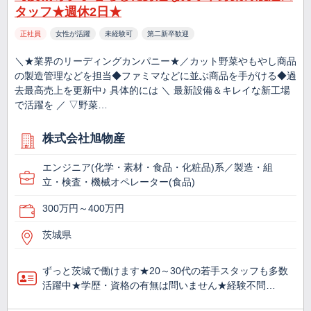
タッフ★週休2日★
正社員
女性が活躍
未経験可
第二新卒歓迎
＼★業界のリーディングカンパニー★／カット野菜やもやし商品
の製造管理などを担当◆ファミマなどに並ぶ商品を手がける◆過
去最高売上を更新中♪ 具体的には ＼ 最新設備＆キレイな新工場
で活躍を ／ ▽野菜…
株式会社旭物産
エンジニア(化学・素材・食品・化粧品)系／製造・組
立・検査・機械オペレーター(食品)
300万円～400万円
茨城県
ずっと茨城で働けます★20～30代の若手スタッフも多数
活躍中★学歴・資格の有無は問いません★経験不問…