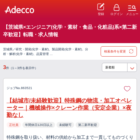
登録
ログイン
メニュー
【茨城県×エンジニア(化学・素材・食品・化粧品)系×第二新
卒歓迎】転職・求人情報
茨城県／研究・開発(化学・素材)、製品開発(化学・素材)、分
検索条件を変更
析・解析(化学・素材)、品質管理 …
3
件（1～3件を表示中）
ジョブNo.863521
【結城市/未経験歓迎】特殊鋼の物流・加工オペレ
ーター｜機械操作×クレーン作業（安定企業）×夜
勤なし
正社員
年間休日120日以上
未経験可
第二新卒歓迎
特殊鋼を取り扱い、材料の供給から加工まで一貫してものづくり