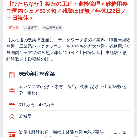
【ひたちなか】製造の工程・進捗管理＜砂糖用袋
で国内シェア50％超／残業ほぼ無／年休122日／
土日祝休＞
正社員
未経験可
第二新卒歓迎
【入社後の残業ほぼ無し／デスクワーク多め／業界・職種未経験
歓迎／工業系バックグラウンドをお持ちの方大歓迎／砂糖用ポリ
袋国内シェア率50％超／年休120日／土日祝休み】 未経験・微
経験歓迎！砂糖袋の圧…
株式会社林産業
エンジニア(化学・素材・食品・化粧品)系／生産管理(化
学・素材)
311万円～450万円
茨城県
業界未経験歓迎・職種未経験歓迎 ■必須要件： ・コミュ