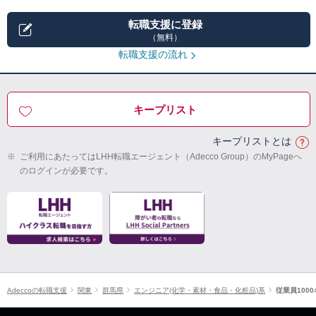
転職支援に登録
（無料）
転職支援の流れ
キープリスト
キープリストとは
※
ご利用にあたってはLHH転職エージェント（Adecco Group）のMyPageへ
のログインが必要です。
Adeccoの転職支援
関東
群馬県
エンジニア(化学・素材・食品・化粧品)系
従業員100