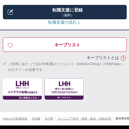
転職支援に登録
（無料）
転職支援の流れ
キープリスト
キープリストとは
※
ご利用にあたってはLHH転職エージェント（Adecco Group）のMyPageへ
のログインが必要です。
Adeccoの転職支援
北信越
石川県
エンジニア(化学・素材・食品・化粧品)系
産休育休