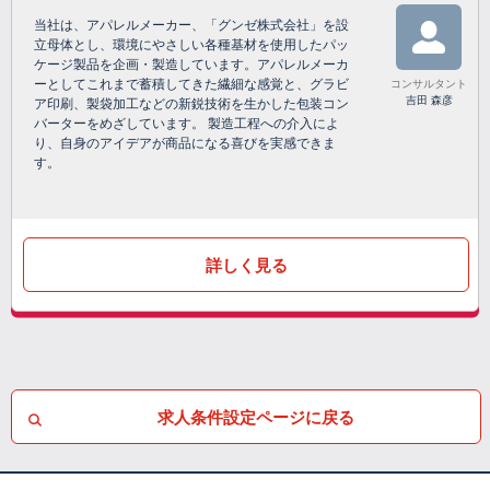
当社は、アパレルメーカー、「グンゼ株式会社」を設
立母体とし、環境にやさしい各種基材を使用したパッ
ケージ製品を企画・製造しています。アパレルメーカ
ーとしてこれまで蓄積してきた繊細な感覚と、グラビ
コンサルタント
吉田 森彦
ア印刷、製袋加工などの新鋭技術を生かした包装コン
バーターをめざしています。 製造工程への介入によ
り、自身のアイデアが商品になる喜びを実感できま
す。
詳しく見る
求人条件設定ページに戻る