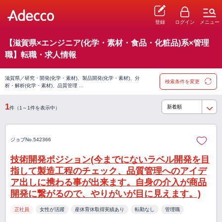
登録
ログイン
メニュー
【滋賀県×エンジニア(化学・素材・食品・化粧品)系×管理
職】転職・求人情報
滋賀県／研究・開発(化学・素材)、製品開発(化学・素材)、分
検索条件を変更
析・解析(化学・素材)、品質管理 …
1
件（1～1件を表示中）
ジョブNo.542366
技術開発ポジション(今までにないラベル開発を目
指して製造工程のチェック、品質管理へのアイデ
ア出しに携わる事が出来ます。自身の介入が商品
開発に繋がるので、やりがいが目に見えます。)
正社員
女性が活躍
産休育休取得実績あり
転勤なし
管理職