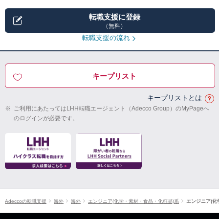
転職支援に登録
（無料）
転職支援の流れ
キープリスト
キープリストとは
※
ご利用にあたってはLHH転職エージェント（Adecco Group）のMyPageへ
のログインが必要です。
Adeccoの転職支援
海外
海外
エンジニア(化学・素材・食品・化粧品)系
エンジニア(化