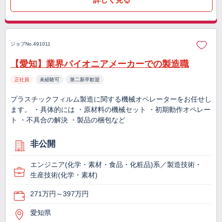
ジョブNo.491011
【愛知】業界パイオニアメーカーでの製造職
正社員
未経験可
第二新卒歓迎
プラスチックフィルム製造に関する機械オペレーターをお任せし
ます。 ・具体的には ・原材料の機械セット ・初期動作オペレー
ト ・不具合の解決 ・製品の梱包など
非公開
エンジニア(化学・素材・食品・化粧品)系／製造技術・
生産技術(化学・素材)
271万円～397万円
愛知県