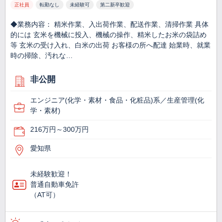
正社員
転勤なし
未経験可
第二新卒歓迎
◆業務内容： 精米作業、入出荷作業、配送作業、清掃作業 具体
的には 玄米を機械に投入、機械の操作、精米したお米の袋詰め
等 玄米の受け入れ、白米の出荷 お客様の所へ配達 始業時、就業
時の掃除、汚れな…
非公開
エンジニア(化学・素材・食品・化粧品)系／生産管理(化
学・素材)
216万円～300万円
愛知県
未経験歓迎！
普通自動車免許
（AT可）