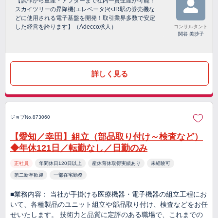
【試作から量産・アフターまで社内一貫生産が可能！
スカイツリーの昇降機(エレベータ)やJR駅の券売機な
どに使用される電子基盤を開発！取引業界多数で安定
した経営を誇ります】（Adecco求人）
コンサルタント
関谷 美沙子
詳しく見る
ジョブNo.873060
【愛知／幸田】組立（部品取り付け～検査など）
◆年休121日／転勤なし／日勤のみ
正社員
年間休日120日以上
産休育休取得実績あり
未経験可
第二新卒歓迎
一部在宅勤務
■業務内容： 当社が手掛ける医療機器・電子機器の組立工程にお
いて、各種製品のユニット組立や部品取り付け、検査などをお任
せいたします。 技術力と品質に定評のある職場で、これまでの