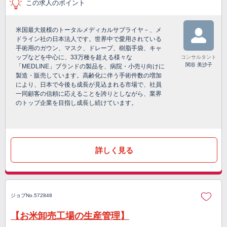
この求人のポイント
米国最大規模のトータルメディカルサプライヤ－、メ
ドライン社の日本法人です。世界中で愛用されている
手術用のガウン、マスク、ドレープ、樹脂手袋、キャ
ップなどを中心に、33万種を超える様々な
コンサルタント
関谷 美沙子
「MEDLINE」ブランドの製品を、病院・小売り向けに
製造・販売しています。高齢化に伴う手術件数の増加
により、日本で今後も成長が見込まれる市場で、社員
一同顧客の信頼に応えることを誇りとしながら、業界
のトップ企業を目指し成長し続けています。
詳しく見る
ジョブNo.572848
【お米卸売工場の生産管理】