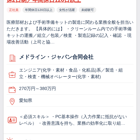
休2日制／年間休日126日以上
正社員
年間休日120日以上
女性が活躍
未経験可
医療部材および手術準備キットの製造に関わる業務全般を担当い
ただきます。 【具体的には】 ・クリーンルーム内での手術準備
キットの運搬／組立／包装／検査 ・製造記録の記入・確認 ・現
場改善活動（上司と協…
メドライン・ジャパン合同会社
エンジニア(化学・素材・食品・化粧品)系／製造・組
立・検査・機械オペレーター(化学・素材)
270万円～380万円
愛知県
＜必須スキル＞ ・PC基本操作（入力作業に抵抗がない
レベル） ・改善意識を持ち、業務の効率化に取り組…