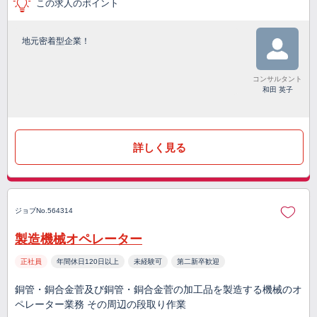
この求人のポイント
地元密着型企業！
コンサルタント
和田 英子
詳しく見る
ジョブNo.564314
製造機械オペレーター
正社員
年間休日120日以上
未経験可
第二新卒歓迎
銅管・銅合金菅及び銅管・銅合金菅の加工品を製造する機械のオ
ペレーター業務 その周辺の段取り作業