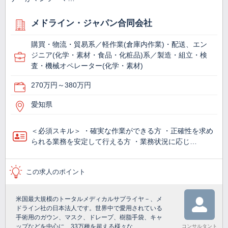
メドライン・ジャパン合同会社
購買・物流・貿易系／軽作業(倉庫内作業)・配送、エン
ジニア(化学・素材・食品・化粧品)系／製造・組立・検
査・機械オペレーター(化学・素材)
270万円～380万円
愛知県
＜必須スキル＞ ・確実な作業ができる方 ・正確性を求め
られる業務を安定して行える方 ・業務状況に応じ…
この求人のポイント
米国最大規模のトータルメディカルサプライヤ－、メ
ドライン社の日本法人です。世界中で愛用されている
手術用のガウン、マスク、ドレープ、樹脂手袋、キャ
ップなどを中心に、33万種を超える様々な
コンサルタント