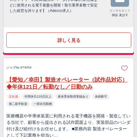
どに使用される電子基盤を開発！取引業界多数で安定
した経営を誇ります】（Adecco求人）
コンサルタント
関谷 美沙子
詳しく見る
ジョブNo.873054
【愛知／幸田】製造オペレーター（試作品対応）
◆年休121日／転勤なし／日勤のみ
正社員
年間休日120日以上
産休育休取得実績あり
未経験可
第二新卒歓迎
一部在宅勤務
医療機器や半導体装置に利用される電子機器を開発・製造してい
る当社で、顧客から提出される試作図面より、実装部品のハンダ
付け及び組付けをお任せします。 ■業務内容 製造オペレーター
として下記業務を担当い…