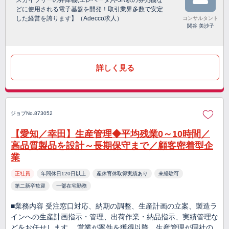
スカイツリーの昇降機(エレベータ)やJR駅の券売機な
どに使用される電子基盤を開発！取引業界多数で安定
した経営を誇ります】（Adecco求人）
コンサルタント
関谷 美沙子
詳しく見る
ジョブNo.873052
【愛知／幸田】生産管理◆平均残業0～10時間／
高品質製品を設計～長期保守まで／顧客密着型企
業
正社員
年間休日120日以上
産休育休取得実績あり
未経験可
第二新卒歓迎
一部在宅勤務
■業務内容 受注窓口対応、納期の調整、生産計画の立案、製造ラ
インへの生産計画指示・管理、出荷作業・納品指示、実績管理な
どをお任せします。 営業が案件を獲得以降、生産管理が同社の