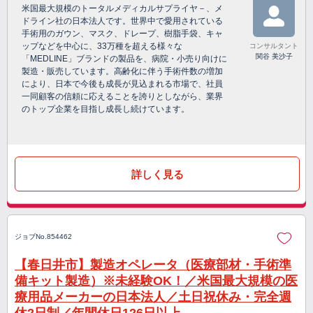
米国最大規模のトータルメディカルサプライヤ－、メ
ドライン社の日本法人です。世界中で愛用されている
手術用のガウン、マスク、ドレープ、樹脂手袋、キャ
ップなどを中心に、33万種を超える様々な
コンサルタント
関谷 美沙子
「MEDLINE」ブランドの製品を、病院・小売り向けに
製造・販売しています。高齢化に伴う手術件数の増加
により、日本で今後も成長が見込まれる市場で、社員
一同顧客の信頼に応えることを誇りとしながら、業界
のトップ企業を目指し成長し続けています。
詳しく見る
ジョブNo.854462
【春日井市】製造オペレータ（医療部材・手術準
備キット製造）※未経験OK！／米国最大規模の医
療用品メーカーの日本法人／土日祝休み・完全週