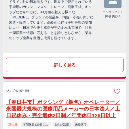
ドライン社の日本法人です。世界中で愛用されている
手術用のガウン、マスク、ドレープ、樹脂手袋、キャ
ップなどを中心に、33万種を超える様々な
コンサルタント
関谷 美沙子
「MEDLINE」ブランドの製品を、病院・小売り向けに
製造・販売しています。高齢化に伴う手術件数の増加
により、日本で今後も成長が見込まれる市場で、社員
一同顧客の信頼に応えることを誇りとしながら、業界
のトップ企業を目指し成長し続けています。
詳しく見る
ジョブNo.854488
【春日井市】ボクシング（梱包）オペレーター／
米国最大規模の医療用品メーカーの日本法人／土
日祝休み・完全週休2日制／年間休日126日以上
正社員
年間休日120日以上
女性が活躍
未経験可