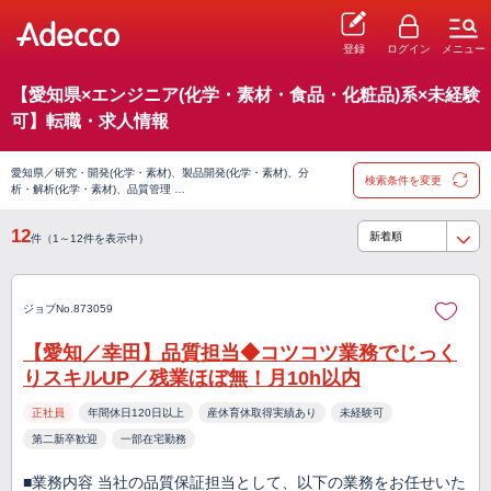
登録
ログイン
メニュー
【愛知県×エンジニア(化学・素材・食品・化粧品)系×未経験
可】転職・求人情報
愛知県／研究・開発(化学・素材)、製品開発(化学・素材)、分
検索条件を変更
析・解析(化学・素材)、品質管理 …
12
件（1～12件を表示中）
ジョブNo.873059
【愛知／幸田】品質担当◆コツコツ業務でじっく
りスキルUP／残業ほぼ無！月10h以内
正社員
年間休日120日以上
産休育休取得実績あり
未経験可
第二新卒歓迎
一部在宅勤務
■業務内容 当社の品質保証担当として、以下の業務をお任せいた