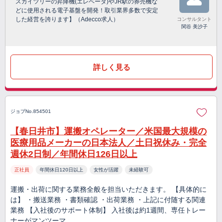
スカイツリーの昇降機(エレベータ)やJR駅の券売機な
どに使用される電子基盤を開発！取引業界多数で安定
した経営を誇ります】（Adecco求人）
コンサルタント
関谷 美沙子
詳しく見る
ジョブNo.854501
【春日井市】運搬オペレーター／米国最大規模の
医療用品メーカーの日本法人／土日祝休み・完全
週休2日制／年間休日126日以上
正社員
年間休日120日以上
女性が活躍
未経験可
運搬・出荷に関する業務全般を担当いただきます。 【具体的に
は】 ・搬送業務 ・書類確認 ・出荷業務 ・上記に付随する関連
業務 【入社後のサポート体制】 入社後は約1週間、専任トレー
ナーがマンツーマ…