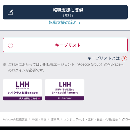
転職支援に登録
（無料）
転職支援の流れ
キープリスト
キープリストとは
※
ご利用にあたってはLHH転職エージェント（Adecco Group）のMyPageへ
のログインが必要です。
Adeccoの転職支援
中国・四国
徳島県
エンジニア(化学・素材・食品・化粧品)系
グロ