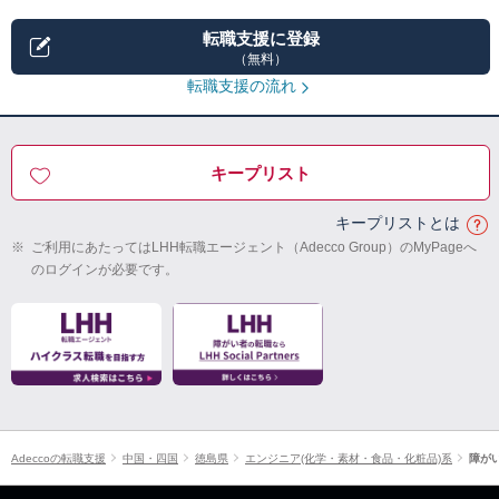
転職支援に登録
（無料）
転職支援の流れ
キープリスト
キープリストとは
※
ご利用にあたってはLHH転職エージェント（Adecco Group）のMyPageへ
のログインが必要です。
Adeccoの転職支援
中国・四国
徳島県
エンジニア(化学・素材・食品・化粧品)系
障が