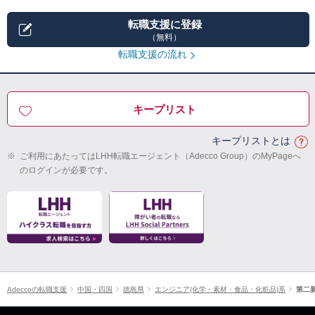
転職支援に登録
（無料）
転職支援の流れ
キープリスト
キープリストとは
※
ご利用にあたってはLHH転職エージェント（Adecco Group）のMyPageへ
のログインが必要です。
Adeccoの転職支援
中国・四国
徳島県
エンジニア(化学・素材・食品・化粧品)系
第二