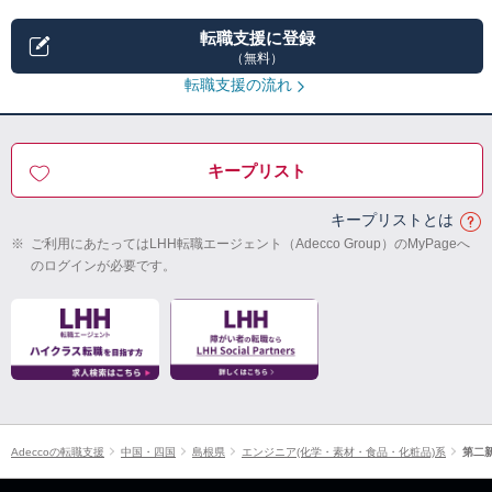
転職支援に登録
（無料）
転職支援の流れ
キープリスト
キープリストとは
※
ご利用にあたってはLHH転職エージェント（Adecco Group）のMyPageへ
のログインが必要です。
Adeccoの転職支援
中国・四国
島根県
エンジニア(化学・素材・食品・化粧品)系
第二