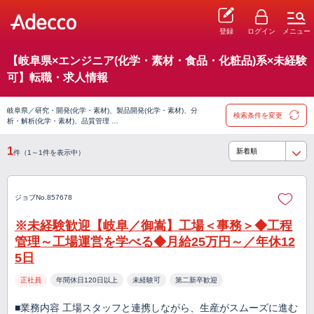
登録
ログイン
メニュー
【岐阜県×エンジニア(化学・素材・食品・化粧品)系×未経験
可】転職・求人情報
岐阜県／研究・開発(化学・素材)、製品開発(化学・素材)、分
検索条件を変更
析・解析(化学・素材)、品質管理 …
1
件（1～1件を表示中）
ジョブNo.857678
※未経験歓迎【岐阜／御嵩】工場＜事務＞◆工程
管理～工場運営を学べる◆月給25万円～／年休12
5日
正社員
年間休日120日以上
未経験可
第二新卒歓迎
■業務内容 工場スタッフと連携しながら、生産がスムーズに進む