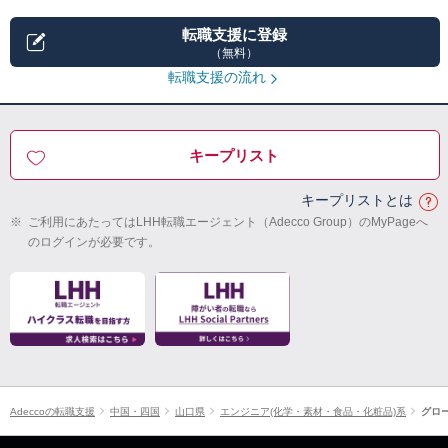
転職支援に登録
（無料）
転職支援の流れ
キープリスト
キープリストとは
※
ご利用にあたってはLHH転職エージェント（Adecco Group）のMyPageへ
のログインが必要です。
Adeccoの転職支援
中国・四国
山口県
エンジニア(化学・素材・食品・化粧品)系
グロ