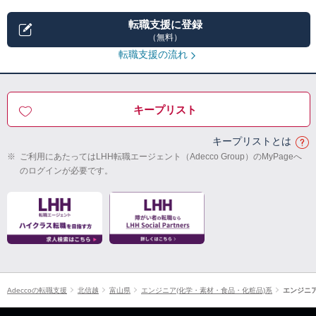
転職支援に登録
（無料）
転職支援の流れ
キープリスト
キープリストとは
※
ご利用にあたってはLHH転職エージェント（Adecco Group）のMyPageへ
のログインが必要です。
Adeccoの転職支援
北信越
富山県
エンジニア(化学・素材・食品・化粧品)系
エンジニ