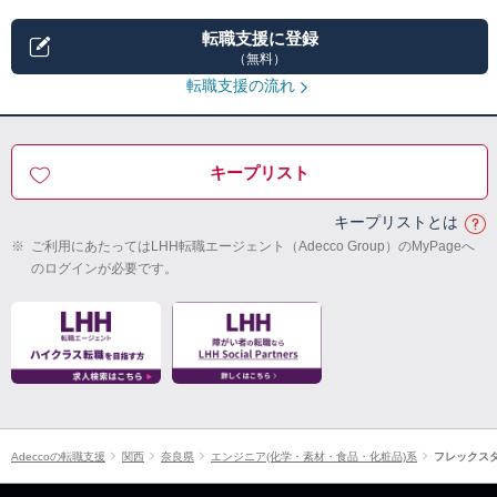
転職支援に登録
（無料）
転職支援の流れ
キープリスト
キープリストとは
※
ご利用にあたってはLHH転職エージェント（Adecco Group）のMyPageへ
のログインが必要です。
Adeccoの転職支援
関西
奈良県
エンジニア(化学・素材・食品・化粧品)系
フレックス