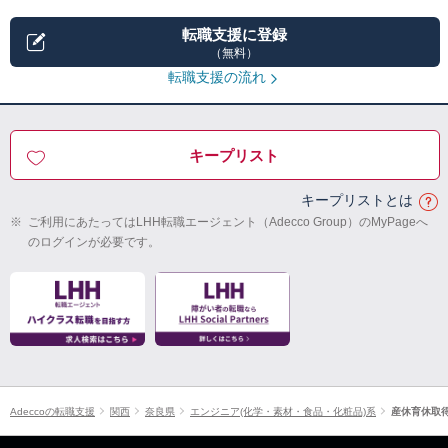
転職支援に登録
（無料）
転職支援の流れ
キープリスト
キープリストとは
※
ご利用にあたってはLHH転職エージェント（Adecco Group）のMyPageへ
のログインが必要です。
Adeccoの転職支援
関西
奈良県
エンジニア(化学・素材・食品・化粧品)系
産休育休取