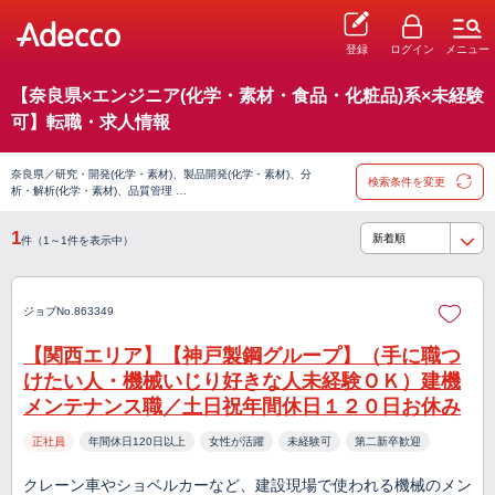
登録
ログイン
メニュー
【奈良県×エンジニア(化学・素材・食品・化粧品)系×未経験
可】転職・求人情報
奈良県／研究・開発(化学・素材)、製品開発(化学・素材)、分
検索条件を変更
析・解析(化学・素材)、品質管理 …
1
件（1～1件を表示中）
ジョブNo.863349
【関西エリア】【神戸製鋼グループ】（手に職つ
けたい人・機械いじり好きな人未経験ＯＫ）建機
メンテナンス職／土日祝年間休日１２０日お休み
正社員
年間休日120日以上
女性が活躍
未経験可
第二新卒歓迎
クレーン車やショベルカーなど、建設現場で使われる機械のメン