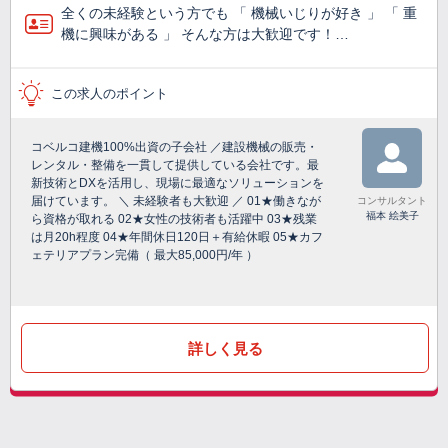
全くの未経験という方でも 「 機械いじりが好き 」 「 重
機に興味がある 」 そんな方は大歓迎です！…
この求人のポイント
コベルコ建機100%出資の子会社 ／建設機械の販売・
レンタル・整備を一貫して提供している会社です。最
新技術とDXを活用し、現場に最適なソリューションを
届けています。 ＼ 未経験者も大歓迎 ／ 01★働きなが
コンサルタント
福本 絵美子
ら資格が取れる 02★女性の技術者も活躍中 03★残業
は月20h程度 04★年間休日120日＋有給休暇 05★カフ
ェテリアプラン完備（ 最大85,000円/年 ）
詳しく見る