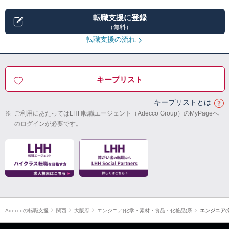
転職支援に登録
（無料）
転職支援の流れ
キープリスト
キープリストとは
※
ご利用にあたってはLHH転職エージェント（Adecco Group）のMyPageへ
のログインが必要です。
Adeccoの転職支援
関西
大阪府
エンジニア(化学・素材・食品・化粧品)系
エンジニア(