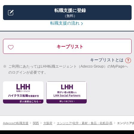
転職支援に登録
（無料）
転職支援の流れ
キープリスト
キープリストとは
※
ご利用にあたってはLHH転職エージェント（Adecco Group）のMyPageへ
のログインが必要です。
Adeccoの転職支援
関西
大阪府
エンジニア(化学・素材・食品・化粧品)系
エンジニア(