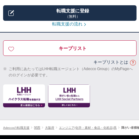
転職支援に登録
（無料）
転職支援の流れ
キープリスト
キープリストとは
※
ご利用にあたってはLHH転職エージェント（Adecco Group）のMyPageへ
のログインが必要です。
Adeccoの転職支援
関西
大阪府
エンジニア(化学・素材・食品・化粧品)系
障がい者積